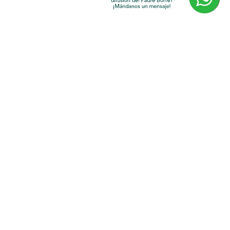
Paginas amigas
Ilumina Más
Arquidiócesis de Monterrey
Papa Francisco
Contáctame
Mail