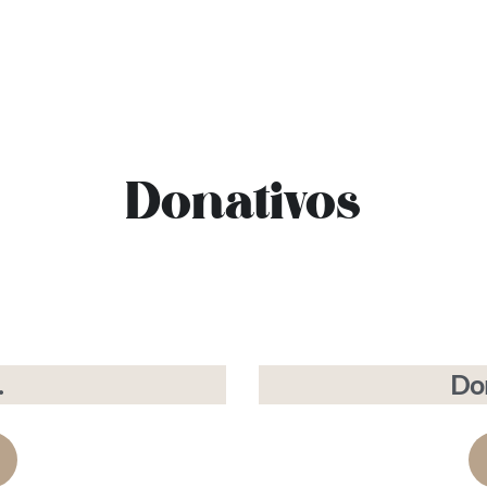
Donativos
.
Don